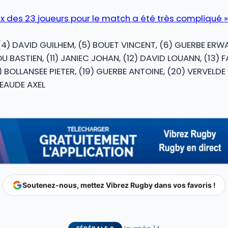
hoix des 23 joueurs pour le match a été très compliqué »
 (4) DAVID GUILHEM, (5) BOUET VINCENT, (6) GUERBE ERW
 BASTIEN, (11) JANIEC JOHAN, (12) DAVID LOUANN, (13) 
18) BOLLANSEE PIETER, (19) GUERBE ANTOINE, (20) VERVELD
EAUDE AXEL
Soutenez-nous, mettez Vibrez Rugby dans vos favoris !