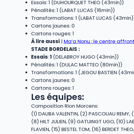
Essais: 1 (DUHOURQUET THEO (43min))
Pénalités: 1 (LABAT LUCAS (16min))
Transformations: 1 (LABAT LUCAS (43min)
Cartons jaunes: 0
Cartons rouges: 1
À lire aussi
|
Ma’a Nonu : le centre affront
STADE BORDELAIS :
Essais
:
1
(DELABROY HUGO (43min))
Pénalités: 1 (DULAC MATTEO (80min))
Transformations: 1 (JEGOU BASTIEN (43mi
Cartons jaunes: 0
Cartons rouges: 1
Les équipes:
Composition Rion Morcenx:
(1) DAUBA VALENTIN, (2) PASCOUAU REMY, (3
(8) HILT JULIEN, (9) GATUINGT UGO, (10) L
FLAVIEN, (15) BESTEL TOM, (16) BERDET THE