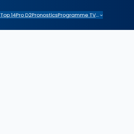
e
Top 14
Pro D2
Pronostics
Programme TV
…