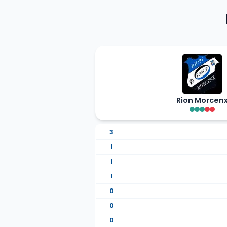
Rion Morcen
3
1
1
1
0
0
0