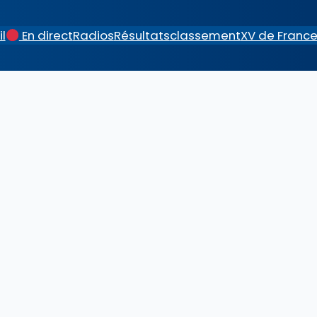
l
En direct
Radios
Résultats
classement
XV de Franc