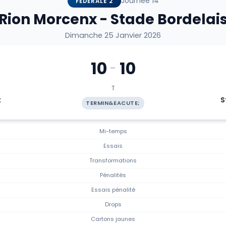
Journée 14
FÉDÉRALE 2
Rion Morcenx - Stade Bordelai
Dimanche 25 Janvier 2026
10
10
-
T
x
S
TERMIN&EACUTE;
Mi-temps
Essais
Transformations
Pénalités
Essais pénalité
Drops
Cartons jaunes