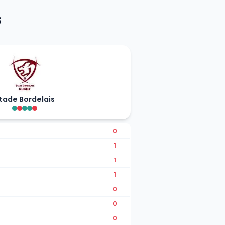
s
tade Bordelais
0
1
1
1
0
0
0