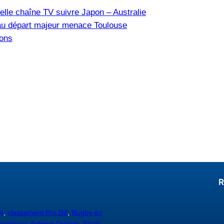
elle chaîne TV suivre Japon – Australie
u départ majeur menace Toulouse
ions
R
4
,
classement Pro D2
,
Rugby en
rnational
,
Antoine Dupont,
Stade