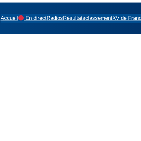
Accueil
En direct
Radios
Résultats
classement
XV de Fran