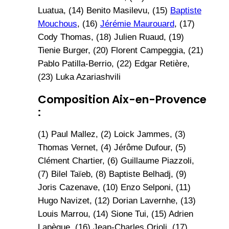
Luatua, (14) Benito Masilevu, (15)
Baptiste
Mouchous
, (16)
Jérémie Maurouard
, (17)
Cody Thomas, (18) Julien Ruaud, (19)
Tienie Burger, (20) Florent Campeggia, (21)
Pablo Patilla-Berrio, (22) Edgar Retière,
(23) Luka Azariashvili
Composition Aix-en-Provence
:
(1) Paul Mallez, (2) Loick Jammes, (3)
Thomas Vernet, (4) Jérôme Dufour, (5)
Clément Chartier, (6) Guillaume Piazzoli,
(7) Bilel Taïeb, (8) Baptiste Belhadj, (9)
Joris Cazenave, (10) Enzo Selponi, (11)
Hugo Navizet, (12) Dorian Lavernhe, (13)
Louis Marrou, (14) Sione Tui, (15) Adrien
Lapègue, (16) Jean-Charles Orioli, (17)