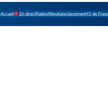
Accueil
En direct
Radios
Résultats
classement
XV de Fran