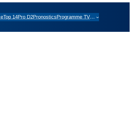
ce
Top 14
Pro D2
Pronostics
Programme TV
…