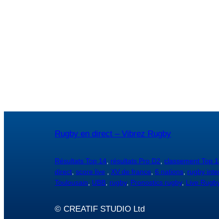
Rugby en direct – Vibrez Rugby
Résultats Top 14
,
résultats Pro D2
,
classement Top 1
direct
,
score live
,
XV de france
,
6 nations
,
rugby inte
Toulousain
,
UBB
,
rugby
,
Pronostics rugby
,
Live Rugb
© CREATIF STUDIO Ltd