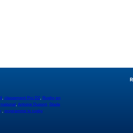
R
4
,
classement Pro D2
,
Rugby en
rnational
,
Antoine Dupont,
Stade
y
,
programme tv rugby