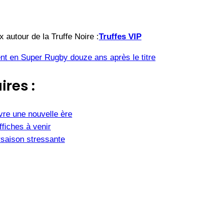
 autour de la Truffe Noire :
Truffes VIP
nt en Super Rugby douze ans après le titre
ires :
vre une nouvelle ère
fiches à venir
saison stressante