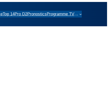
ce
Top 14
Pro D2
Pronostics
Programme TV
…