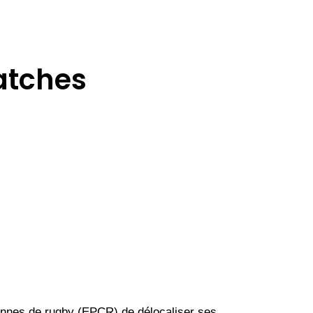
matches
éennes de rugby (EPCR) de délocaliser ses