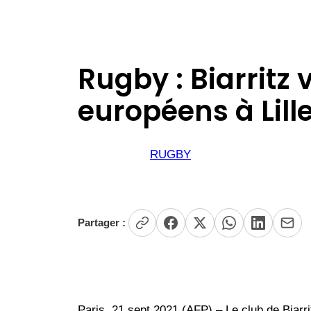
Rugby : Biarritz
européens à Lill
RUGBY
Partager :
Paris, 21 sept 2021 (AFP) – Le club de Biar