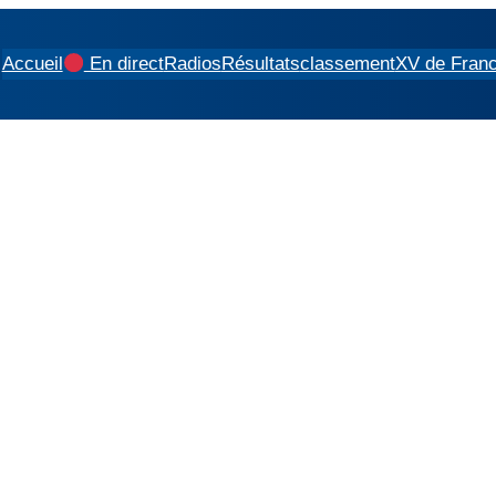
Accueil
En direct
Radios
Résultats
classement
XV de Fran