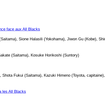
nce face aux All Blacks
ar (Saitama), Sione Halasili (Yokohama), Jiwon Gu (Kobe), Sh
Sakate (Saitama), Kosuke Horikoshi (Suntory)
, Shota Fukui (Saitama), Kazuki Himeno (Toyota, capitaine),
a les All Blacks