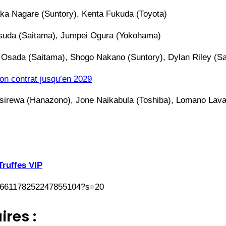
aka Nagare (Suntory), Kenta Fukuda (Toyota)
tsuda (Saitama), Jumpei Ogura (Yokohama)
 Osada (Saitama), Shogo Nakano (Suntory), Dylan Riley (S
on contrat jusqu’en 2029
 Masirewa (Hanazono), Jone Naikabula (Toshiba), Lomano La
Truffes VIP
s/1661178252247855104?s=20
ires :