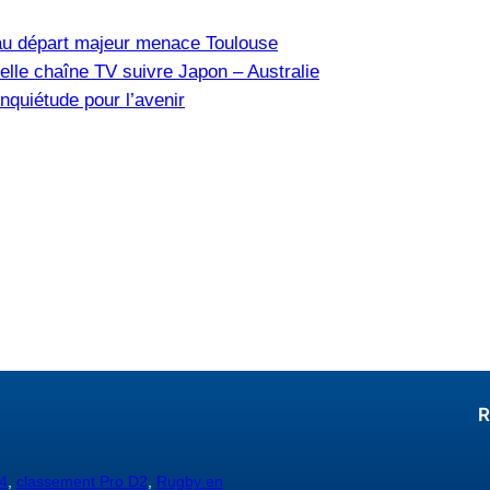
u départ majeur menace Toulouse
elle chaîne TV suivre Japon – Australie
nquiétude pour l’avenir
R
4
,
classement Pro D2
,
Rugby en