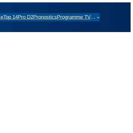
ce
Top 14
Pro D2
Pronostics
Programme TV
…