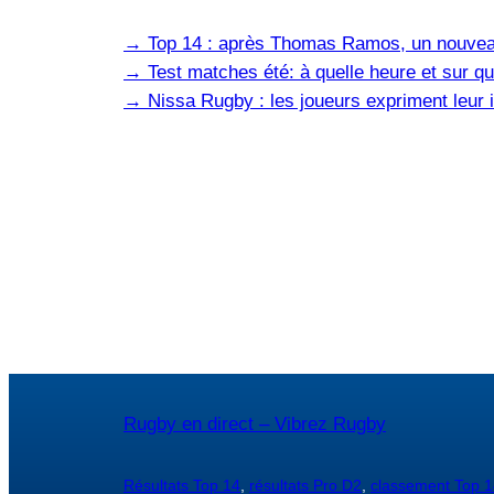
→
Top 14 : après Thomas Ramos, un nouvea
→
Test matches été: à quelle heure et sur qu
→
Nissa Rugby : les joueurs expriment leur i
Rugby en direct – Vibrez Rugby
Résultats Top 14
,
résultats Pro D2
,
classement Top 1