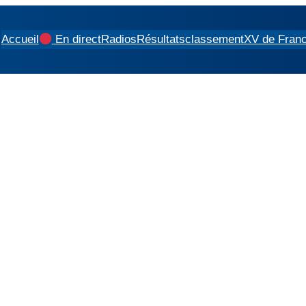
Accueil
En direct
Radios
Résultats
classement
XV de Fran