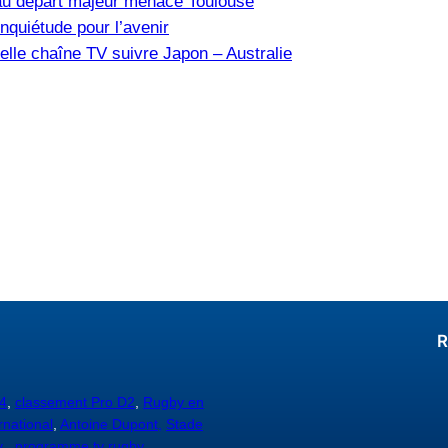
u départ majeur menace Toulouse
nquiétude pour l’avenir
elle chaîne TV suivre Japon – Australie
R
4
,
classement Pro D2
,
Rugby en
rnational
,
Antoine Dupont,
Stade
y
,
programme tv rugby