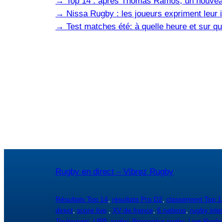
→
Top 14 : après Thomas Ramos, un nouvea
→
Nissa Rugby : les joueurs expriment leur i
→
Test matches été: à quelle heure et sur qu
Rugby en direct – Vibrez Rugby
Résultats Top 14
,
résultats Pro D2
,
classement Top 1
direct
,
score live
,
XV de france
,
6 nations
,
rugby inte
Toulousain
,
UBB
,
rugby
,
Pronostics rugby
,
Live Rugb