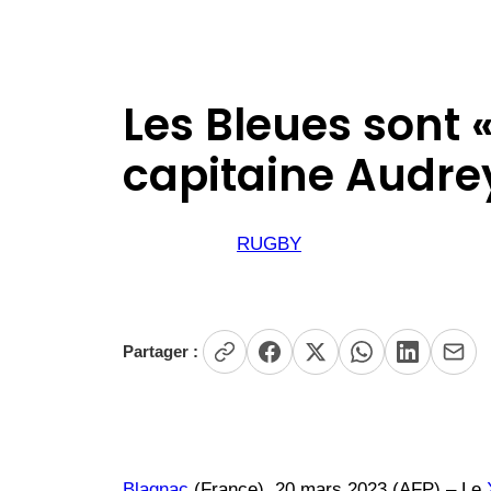
Les Bleues sont «
capitaine Audrey
RUGBY
Partager :
Blagnac
(France), 20 mars 2023 (AFP) – Le