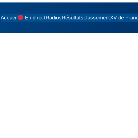
Accueil
En direct
Radios
Résultats
classement
XV de Fran