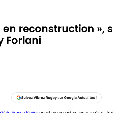
 en reconstruction », 
 Forlani
Suivez Vibrez Rugby sur Google Actualités !
XV de France féminin
« est en reconstruction » après sa tro