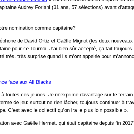
capitaine Audrey Forlani (31 ans, 57 sélections) avant d’att
tre nomination comme capitaine?
léphone de David Ortiz et Gaëlle Mignot (les deux nouveau
taine pour ce Tournoi. J’ai bien sûr accepté, ça fait toujours
 été très, très surprise quand ils m’ont appelée pour m’annonc
nce face aux All Blacks
à toutes ces jeunes. Je m’exprime davantage sur le terrain 
terme de jeu: surtout ne rien lâcher, toujours continuer à tra
. C’est avec le collectif qu’on ira le plus loin possible ».
ion avec Gaëlle Hermet, qui était capitaine depuis fin 2017