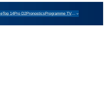
ce
Top 14
Pro D2
Pronostics
Programme TV
…