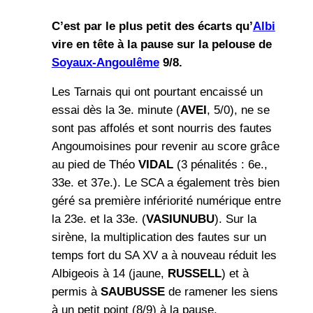
C’est par le plus petit des écarts qu’
Albi
vire en tête à la pause sur la pelouse de
Soyaux-Angoulême
9/8.
Les Tarnais qui ont pourtant encaissé un
essai dès la 3e. minute (
AVEI
, 5/0), ne se
sont pas affolés et sont nourris des fautes
Angoumoisines pour revenir au score grâce
au pied de Théo
VIDAL
(3 pénalités : 6e.,
33e. et 37e.). Le SCA a également très bien
géré sa première infériorité numérique entre
la 23e. et la 33e. (
VASIUNUBU
). Sur la
sirène, la multiplication des fautes sur un
temps fort du SA XV a à nouveau réduit les
Albigeois à 14 (jaune,
RUSSELL
) et à
permis à
SAUBUSSE
de ramener les siens
à un petit point (8/9) à la pause.