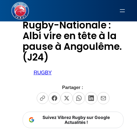
Aller
au
Rugby-Nationale :
contenu
Albi vire en tête à la
pause à Angoulême.
(J24)
RUGBY
Partager :
Suivez Vibrez Rugby sur Google
Actualités !