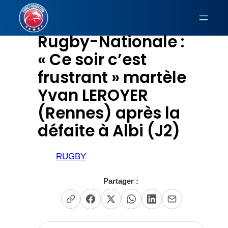
Aller
au
Rugby-Nationale :
contenu
« Ce soir c’est
frustrant » martèle
Yvan LEROYER
(Rennes) après la
défaite à Albi (J2)
RUGBY
Partager :