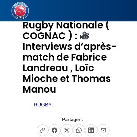
Aller
au
Rugby Nationale (
contenu
COGNAC ) :
Interviews d’après-
match de Fabrice
Landreau , Loïc
Mioche et Thomas
Manou
RUGBY
Partager :