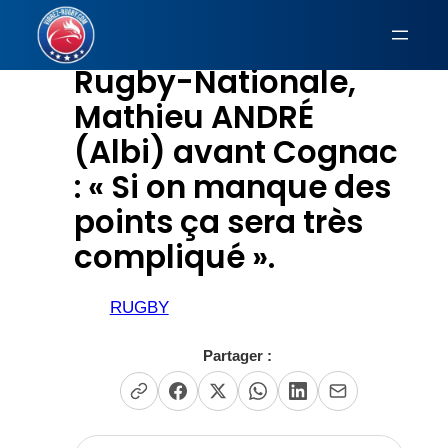
Aller
au
Rugby-Nationale,
contenu
Mathieu ANDRÉ
(Albi) avant Cognac
: « Si on manque des
points ça sera très
compliqué ».
RUGBY
Partager :