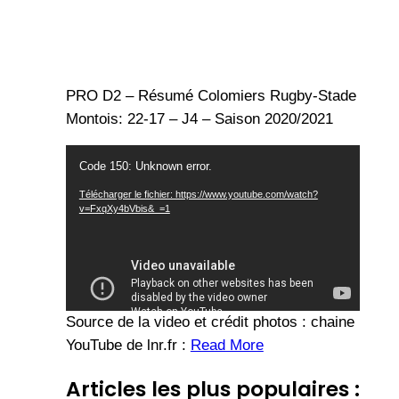
PRO D2 – Résumé Colomiers Rugby-Stade
Montois: 22-17 – J4 – Saison 2020/2021
Lecteur
Code 150: Unknown error.
vidéo
Télécharger le fichier: https://www.youtube.com/watch?
v=FxqXy4bVbis&_=1
Source de la video et crédit photos : chaine
YouTube de lnr.fr :
Read More
Articles les plus populaires :