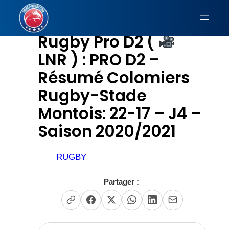
Aller
au
Rugby Pro D2 (
contenu
LNR ) : PRO D2 –
Résumé Colomiers
Rugby-Stade
Montois: 22-17 – J4 –
Saison 2020/2021
RUGBY
Partager :