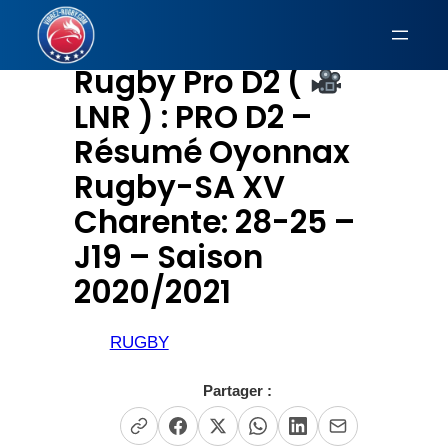
Aller
au
Rugby Pro D2 (
contenu
LNR ) : PRO D2 –
Résumé Oyonnax
Rugby-SA XV
Charente: 28-25 –
J19 – Saison
2020/2021
RUGBY
Partager :