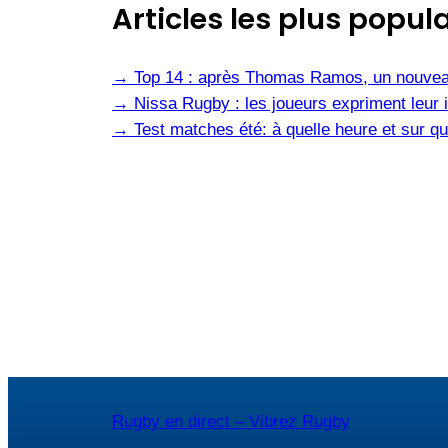
Articles les plus popula
→
Top 14 : après Thomas Ramos, un nouvea
→
Nissa Rugby : les joueurs expriment leur i
→
Test matches été: à quelle heure et sur qu
Rugby en direct – Vibrez Rugby