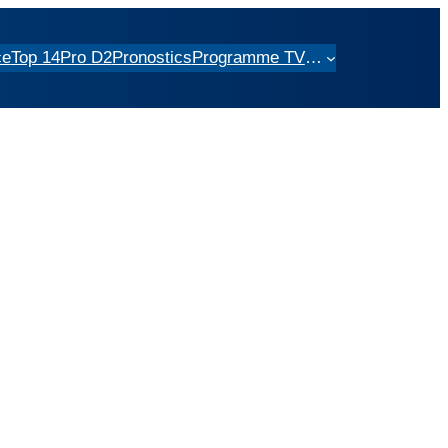
ce
Top 14
Pro D2
Pronostics
Programme TV
…