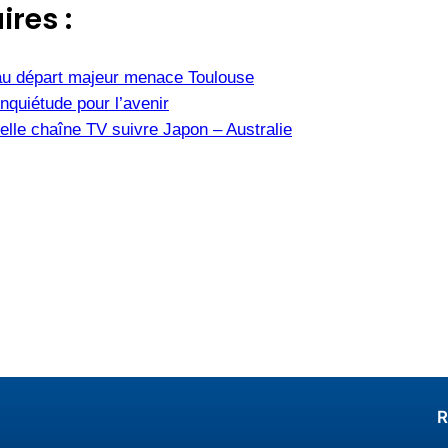
ires :
u départ majeur menace Toulouse
nquiétude pour l’avenir
elle chaîne TV suivre Japon – Australie
R