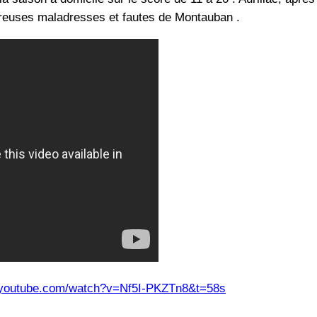
mbreuses maladresses et fautes de Montauban .
.youtube.com/watch?v=Nf5I-PKZTn8&t=58s