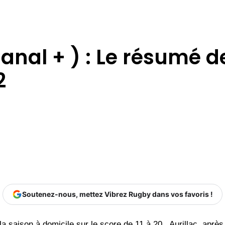
Canal + ) : Le résumé 
2
Soutenez-nous, mettez Vibrez Rugby dans vos favoris !
la saison à domicile sur le score de 11 à 20 . Aurillac, aprè