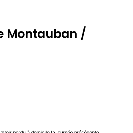
de Montauban /
s avoir perdu à domicile la journée précédente