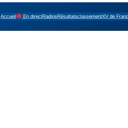
Accueil
En direct
Radios
Résultats
classement
XV de Fran