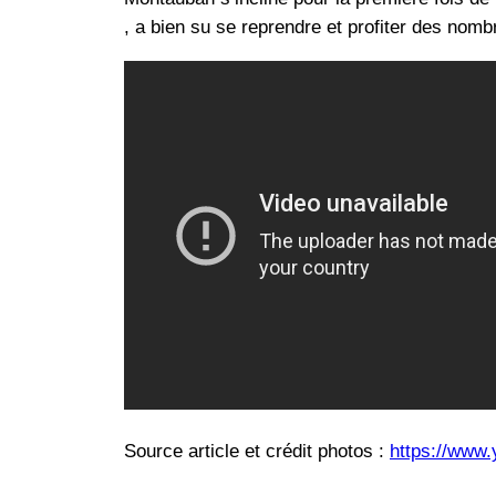
, a bien su se reprendre et profiter des no
Source article et crédit photos :
https://www