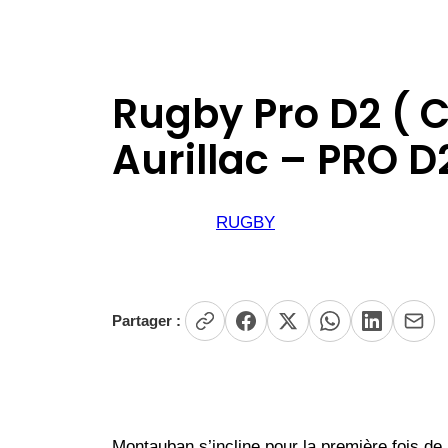
Rugby Pro D2 ( 
Aurillac – PRO D
RUGBY
Partager :
Montauban s’incline pour la première fois de 