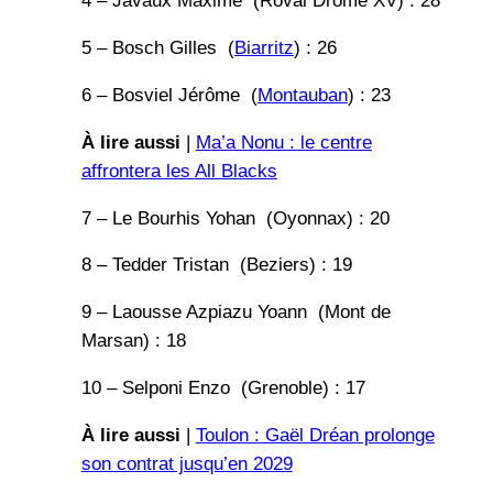
4 – Javaux Maxime (Roval Drome XV) : 28
5 – Bosch Gilles (
Biarritz
) : 26
6 – Bosviel Jérôme (
Montauban
) : 23
À lire aussi
|
Ma’a Nonu : le centre
affrontera les All Blacks
7 – Le Bourhis Yohan (Oyonnax) : 20
8 – Tedder Tristan (Beziers) : 19
9 – Laousse Azpiazu Yoann (Mont de
Marsan) : 18
10 – Selponi Enzo (Grenoble) : 17
À lire aussi
|
Toulon : Gaël Dréan prolonge
son contrat jusqu’en 2029