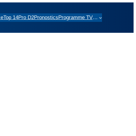
ce
Top 14
Pro D2
Pronostics
Programme TV
…