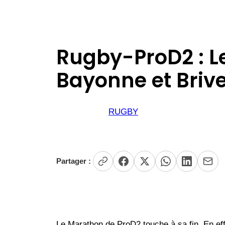
Rugby-ProD2 : Le
Bayonne et Brive
RUGBY
Partager :
Le Marathon de ProD2 touche à sa fin. En ef