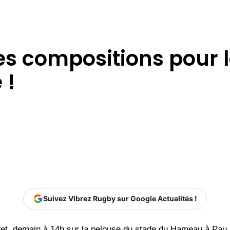
s compositions pour la
 !
Suivez Vibrez Rugby sur Google Actualités !
fet, demain à 14h sur la pelouse du stade du Hameau à Pau,