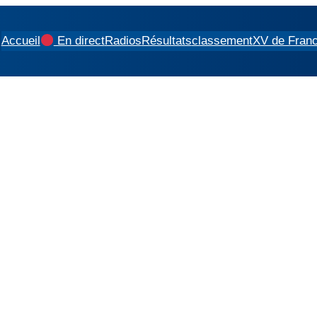
Accueil
En direct
Radios
Résultats
classement
XV de Fran