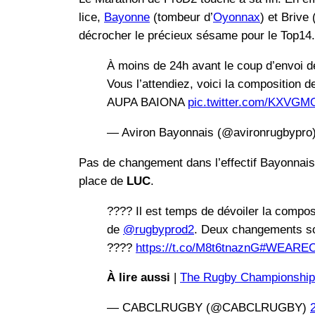
lice,
Bayonne
(tombeur d’
Oyonnax
) et Brive 
décrocher le précieux sésame pour le Top14.
À moins de 24h avant le coup d’envoi de
Vous l’attendiez, voici la composition d
AUPA BAIONA
pic.twitter.com/KXVGM
— Aviron Bayonnais (@avironrugbypro
Pas de changement dans l’effectif Bayonnais
place de
LUC
.
???? Il est temps de dévoiler la compos
de
@rugbyprod2
. Deux changements son
????
https://t.co/M8t6tnaznG
#WEARE
À lire aussi
|
The Rugby Championship: 
— CABCLRUGBY (@CABCLRUGBY)