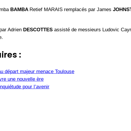
Demba
BAMBA
Retief MARAIS remplacés par James
JOHNS
 par Adrien
DESCOTTES
assisté de messieurs Ludovic Cayre
e.
ires :
u départ majeur menace Toulouse
vre une nouvelle ère
nquiétude pour l’avenir