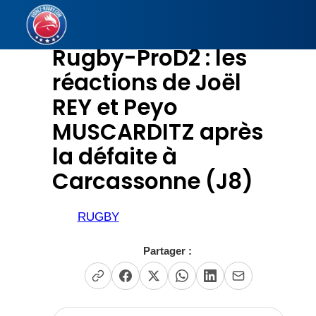
Aller
au
Rugby-ProD2 : les
contenu
réactions de Joël
REY et Peyo
MUSCARDITZ après
la défaite à
Carcassonne (J8)
RUGBY
Partager :