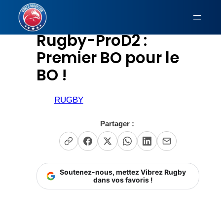
Aller
au
Rugby-ProD2 :
contenu
Premier BO pour le
BO !
RUGBY
Partager :
Soutenez-nous, mettez Vibrez Rugby
dans vos favoris !