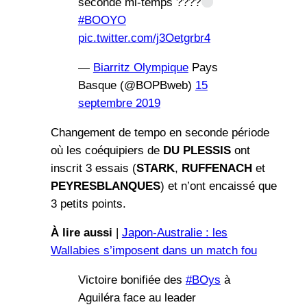
seconde mi-temps ????
#BOOYO
pic.twitter.com/j3Oetgrbr4
—
Biarritz Olympique
Pays
Basque (@BOPBweb)
15
septembre 2019
Changement de tempo en seconde période
où les coéquipiers de
DU PLESSIS
ont
inscrit 3 essais (
STARK
,
RUFFENACH
et
PEYRESBLANQUES
) et n’ont encaissé que
3 petits points.
À lire aussi
|
Japon-Australie : les
Wallabies s’imposent dans un match fou
Victoire bonifiée des
#BOys
à
Aguiléra face au leader