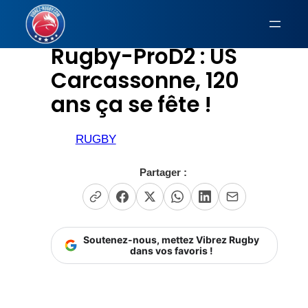
Aller
au
Rugby-ProD2 : US
contenu
Carcassonne, 120
ans ça se fête !
RUGBY
Partager :
Soutenez-nous, mettez Vibrez Rugby
dans vos favoris !