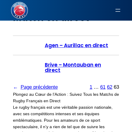
Aller
au
Match en direct
contenu
Agen – Aurillac en direct
Brive – Montauban en
direct
←
Page précédente
1
…
61
62
63
Plongez au Cœur de l’Action : Suivez Tous les Matchs de
Rugby Français en Direct
Le rugby français est une véritable passion nationale,
avec ses compétitions intenses et ses équipes
emblématiques. Pour les amateurs de ce sport
spectaculaire, il n’y a rien de tel que de suivre les