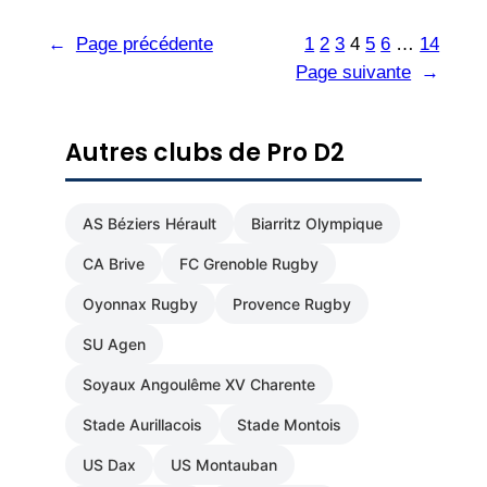
←
Page précédente
1
2
3
4
5
6
…
14
Page suivante
→
Autres clubs de Pro D2
AS Béziers Hérault
Biarritz Olympique
CA Brive
FC Grenoble Rugby
Oyonnax Rugby
Provence Rugby
SU Agen
Soyaux Angoulême XV Charente
Stade Aurillacois
Stade Montois
US Dax
US Montauban