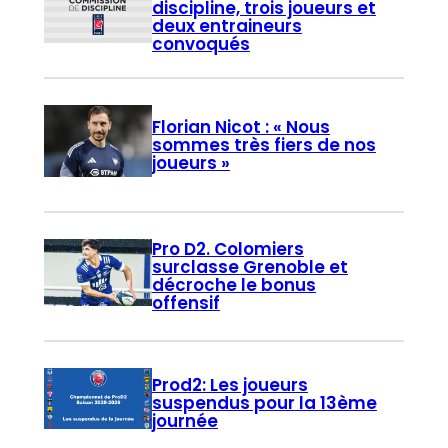
discipline, trois joueurs et
deux entraineurs
convoqués
Florian Nicot : « Nous
sommes très fiers de nos
joueurs »
Pro D2. Colomiers
surclasse Grenoble et
décroche le bonus
offensif
Prod2: Les joueurs
suspendus pour la 13ème
journée