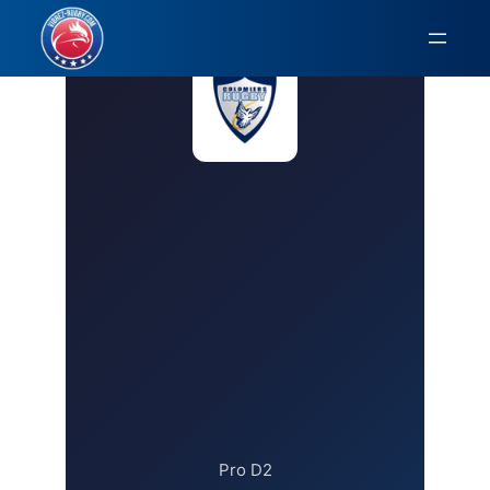
Aller
au
contenu
Pro D2