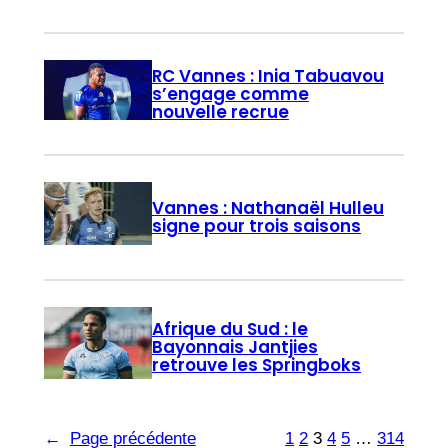
RC Vannes : Inia Tabuavou
s’engage comme
nouvelle recrue
Vannes : Nathanaël Hulleu
signe pour trois saisons
Afrique du Sud : le
Bayonnais Jantjies
retrouve les Springboks
←
Page précédente
1
2
3
4
5
…
314