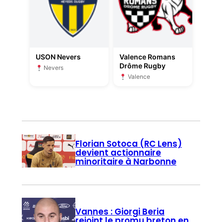
USON Nevers
Valence Romans
Drôme Rugby
Nevers
Valence
Florian Sotoca (RC Lens)
devient actionnaire
minoritaire à Narbonne
Vannes : Giorgi Beria
rejoint le promu breton en