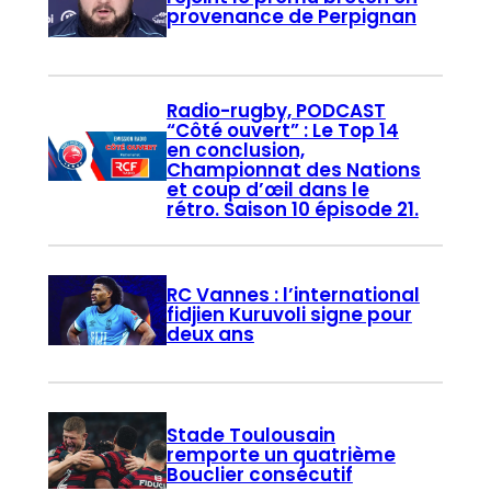
provenance de Perpignan
Radio-rugby, PODCAST
“Côté ouvert” : Le Top 14
en conclusion,
Championnat des Nations
et coup d’œil dans le
rétro. Saison 10 épisode 21.
RC Vannes : l’international
fidjien Kuruvoli signe pour
deux ans
Stade Toulousain
remporte un quatrième
Bouclier consécutif