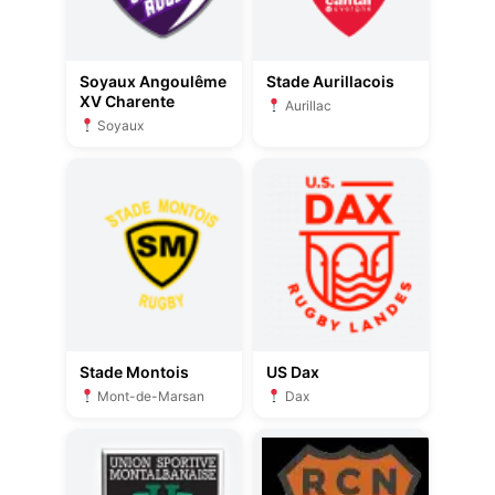
Soyaux Angoulême
Stade Aurillacois
XV Charente
Aurillac
Soyaux
Stade Montois
US Dax
Mont-de-Marsan
Dax