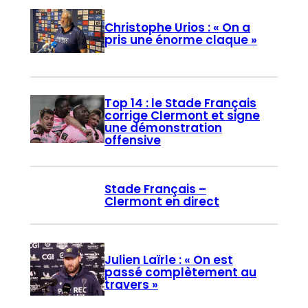
Christophe Urios : « On a
pris une énorme claque »
Top 14 : le Stade Français
corrige Clermont et signe
une démonstration
offensive
Stade Français –
Clermont en direct
Julien Laïrle : « On est
passé complètement au
travers »