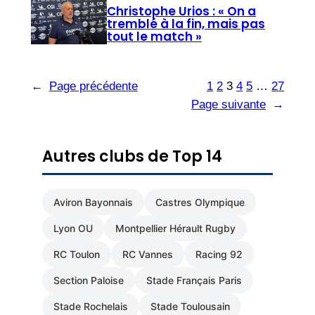
Christophe Urios : « On a
tremblé à la fin, mais pas
tout le match »
←
Page précédente
1
2
3
4
5
…
27
Page suivante
→
Autres clubs de Top 14
Aviron Bayonnais
Castres Olympique
Lyon OU
Montpellier Hérault Rugby
RC Toulon
RC Vannes
Racing 92
Section Paloise
Stade Français Paris
Stade Rochelais
Stade Toulousain