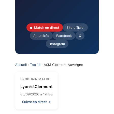
Match en direct
Site officiel
Actualités
Facebook
X
Instagram
Accueil
›
Top 14
›
ASM Clermont Auvergne
PROCHAIN MATCH
Lyon
Clermont
VS
05/09/2026 à 17h00
Suivre en direct →