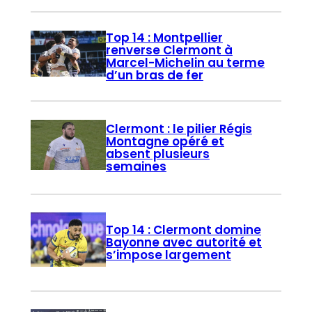
Top 14 : Montpellier
renverse Clermont à
Marcel-Michelin au terme
d’un bras de fer
Clermont : le pilier Régis
Montagne opéré et
absent plusieurs
semaines
Top 14 : Clermont domine
Bayonne avec autorité et
s’impose largement