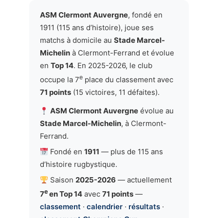
ASM Clermont Auvergne
, fondé en
1911 (115 ans d’histoire), joue ses
matchs à domicile au
Stade Marcel-
Michelin
à Clermont-Ferrand et évolue
en
Top 14
. En 2025-2026, le club
e
occupe la 7
place du classement avec
71 points
(15 victoires, 11 défaites).
ASM Clermont Auvergne
évolue au
Stade Marcel-Michelin
, à Clermont-
Ferrand.
Fondé en
1911
— plus de 115 ans
d’histoire rugbystique.
Saison
2025-2026
— actuellement
e
7
en Top 14
avec
71 points
—
classement
·
calendrier
·
résultats
·