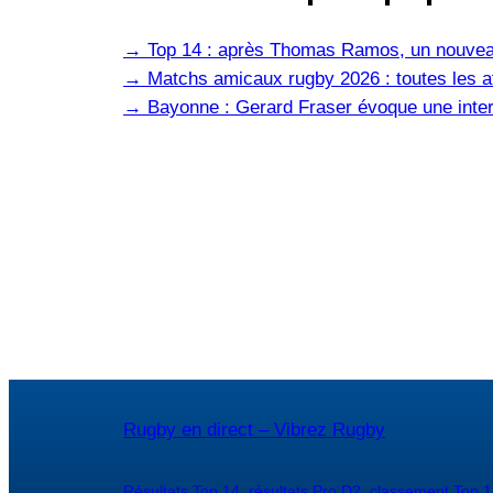
→
Top 14 : après Thomas Ramos, un nouvea
→
Matchs amicaux rugby 2026 : toutes les af
→
Bayonne : Gerard Fraser évoque une inter
Rugby en direct – Vibrez Rugby
Résultats Top 14
,
résultats Pro D2
,
classement Top 1