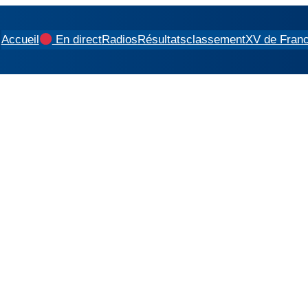
Accueil
En direct
Radios
Résultats
classement
XV de Fran