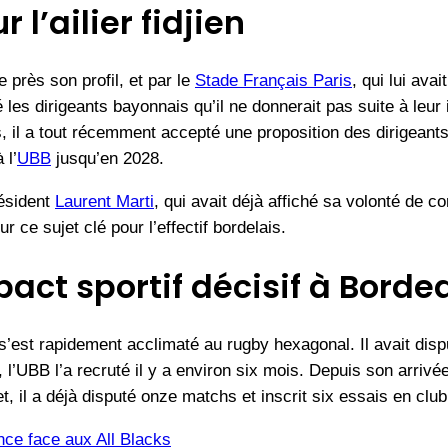
 l’ailier fidjien
de près son profil, et par le
Stade Français Paris
, qui lui ava
les dirigeants bayonnais qu’il ne donnerait pas suite à leur int
s, il a tout récemment accepté une proposition des dirigeant
 l’
UBB
jusqu’en 2028.
résident
Laurent Marti
, qui avait déjà affiché sa volonté de c
ur ce sujet clé pour l’effectif bordelais.
pact sportif décisif à Borde
 s’est rapidement acclimaté au rugby hexagonal. Il avait di
, l’UBB l’a recruté il y a environ six mois. Depuis son arriv
il a déjà disputé onze matchs et inscrit six essais en club 
nce face aux All Blacks