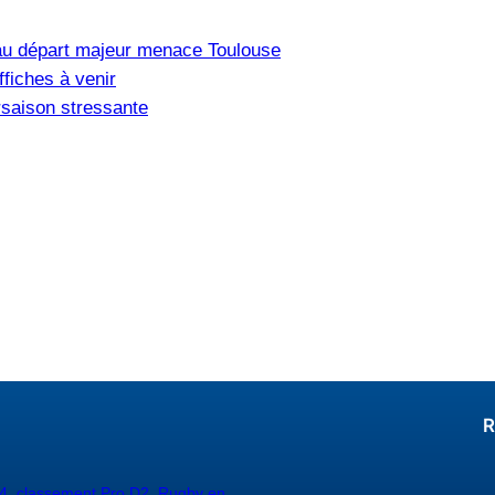
u départ majeur menace Toulouse
fiches à venir
saison stressante
R
4
,
classement Pro D2
,
Rugby en