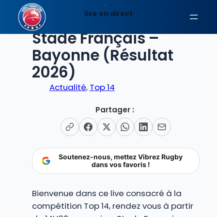
Aller
live en direct
au
EN DIRECT
contenu
Stade Français –
Bayonne (Résultat
2026)
Actualité
, 
Top 14
Partager :
Soutenez-nous, mettez Vibrez Rugby
dans vos favoris !
Bienvenue dans ce live consacré à la
compétition Top 14, rendez vous à partir