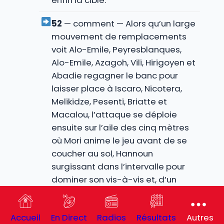
enfin la cible.
52
— comment — Alors qu’un large
mouvement de remplacements
voit Alo-Emile, Peyresblanques,
Alo-Emile, Azagoh, Vili, Hirigoyen et
Abadie regagner le banc pour
laisser place à Iscaro, Nicotera,
Melikidze, Pesenti, Briatte et
Macalou, l’attaque se déploie
ensuite sur l’aile des cinq mètres
où Mori anime le jeu avant de se
coucher au sol, Hannoun
surgissant dans l’intervalle pour
dominer son vis-à-vis et, d’un
geste enroulé somptueux,
expédier le ballon vers Yohan
Accueil
En Direct
Radios
Résultats
Autres
Orabé qui conclut derrière la ligne.