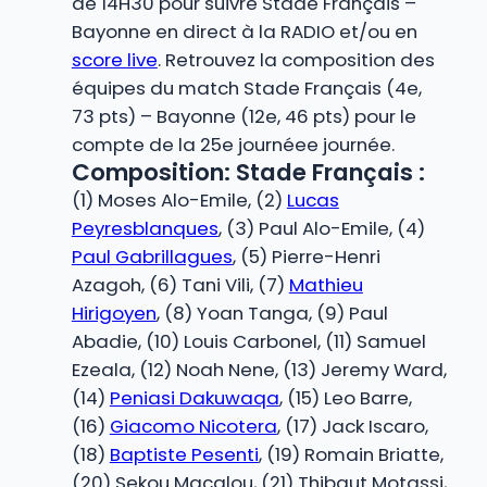
de 14H30 pour suivre Stade Français –
Bayonne en direct à la RADIO et/ou en
score live
. Retrouvez la composition des
équipes du match Stade Français (4e,
73 pts) – Bayonne (12e, 46 pts) pour le
compte de la 25e journéee journée.
Composition: Stade Français :
(1) Moses Alo-Emile, (2)
Lucas
Peyresblanques
, (3) Paul Alo-Emile, (4)
Paul Gabrillagues
, (5) Pierre-Henri
Azagoh, (6) Tani Vili, (7)
Mathieu
Hirigoyen
, (8) Yoan Tanga, (9) Paul
Abadie, (10) Louis Carbonel, (11) Samuel
Ezeala, (12) Noah Nene, (13) Jeremy Ward,
(14)
Peniasi Dakuwaqa
, (15) Leo Barre,
(16)
Giacomo Nicotera
, (17) Jack Iscaro,
(18)
Baptiste Pesenti
, (19) Romain Briatte,
(20) Sekou Macalou, (21) Thibaut Motassi,