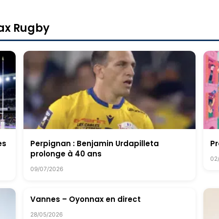
nax Rugby
es
Perpignan : Benjamin Urdapilleta
Pr
prolonge à 40 ans
02
09/07/2026
Vannes – Oyonnax en direct
28/05/2026