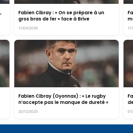
,
Fabien Cibray : « On se prépare à un
Fa
gros bras de fer » face à Brive
m
11/04/2026
17
Fabien Cibray (Oyonnax) : « Le rugby
Fa
n’accepte pas le manque de dureté »
de
20/12/2025
01