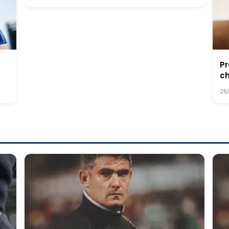
Pr
ch
26