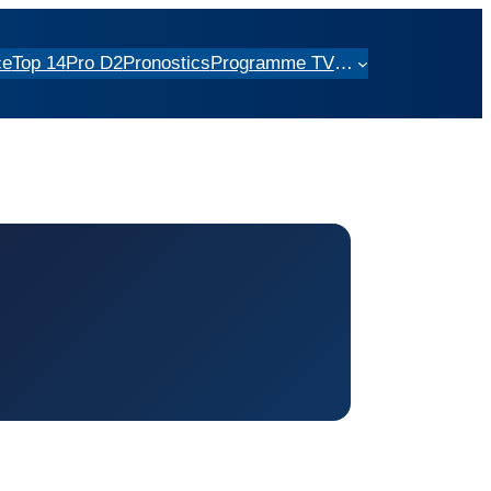
ce
Top 14
Pro D2
Pronostics
Programme TV
…