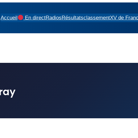
Accueil
En direct
Radios
Résultats
classement
XV de Fran
ray