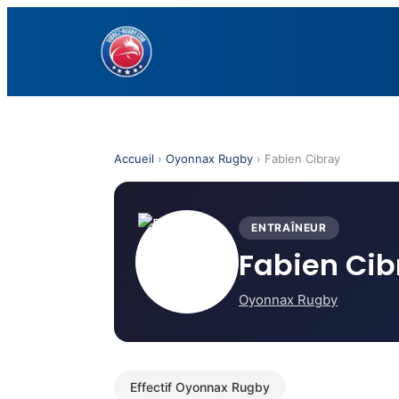
Aller
au
contenu
Accueil
›
Oyonnax Rugby
› Fabien Cibray
ENTRAÎNEUR
Fabien Cib
Oyonnax Rugby
Effectif Oyonnax Rugby