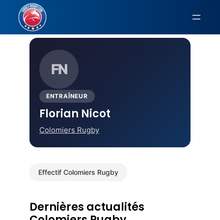
Aller
au
Accueil
›
Colomiers Rugby
› Florian Nicot
contenu
FN
ENTRAÎNEUR
Florian Nicot
Colomiers Rugby
Effectif Colomiers Rugby
Dernières actualités
Colomiers Rugby