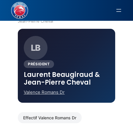
Aller
au
Accueil
›
Valence Romans Dr
› Laurent Beaugiraud &
contenu
Jean-Pierre Cheval
LB
PRÉSIDENT
Laurent Beaugiraud &
Jean-Pierre Cheval
Valence Romans Dr
Effectif Valence Romans Dr