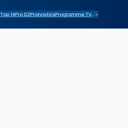
e
Top 14
Pro D2
Pronostics
Programme TV
…