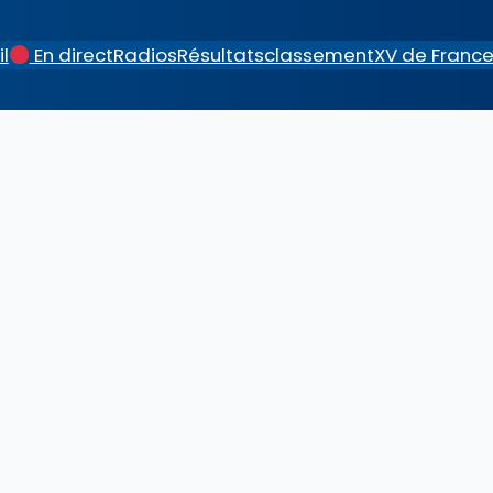
l
En direct
Radios
Résultats
classement
XV de Franc