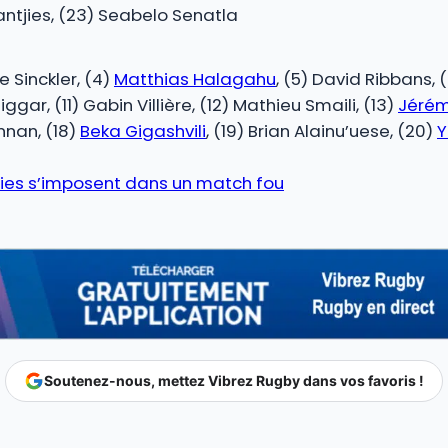
Jantjies, (23) Seabelo Senatla
:
e Sinckler, (4)
Matthias Halagahu
, (5) David Ribbans, 
Biggar, (11) Gabin Villière, (12) Mathieu Smaili, (13)
Jérém
nnan, (18)
Beka Gigashvili
, (19) Brian Alainu’uese, (20)
Y
bies s’imposent dans un match fou
Soutenez-nous, mettez Vibrez Rugby dans vos favoris !