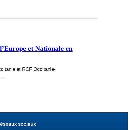
’Europe et Nationale en
citanie et RCF Occitanie-
E,…
éseaux sociaux