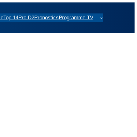
ce
Top 14
Pro D2
Pronostics
Programme TV
…