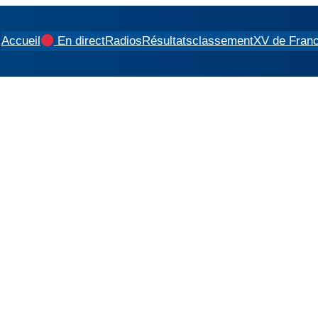
Accueil
En direct
Radios
Résultats
classement
XV de Fran