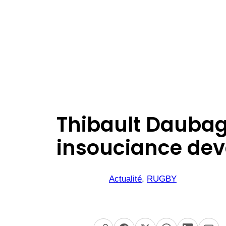
Thibault Daubagn
insouciance deva
Actualité
, 
RUGBY