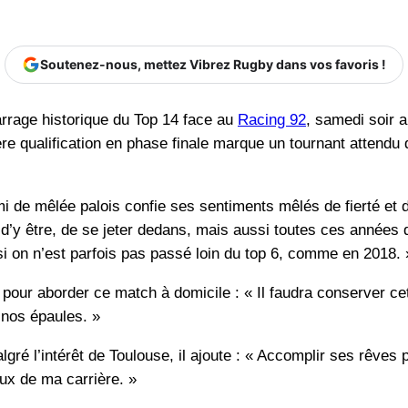
Soutenez-nous, mettez Vibrez Rugby dans vos favoris !
arrage historique du Top 14 face au
Racing 92
, samedi soir
re qualification en phase finale marque un tournant attendu 
i de mêlée palois confie ses sentiments mêlés de fierté et d’e
vie d’y être, de se jeter dedans, mais aussi toutes ces année
si on n’est parfois pas passé loin du top 6, comme en 2018. 
r pour aborder ce match à domicile : « Il faudra conserver cet
 nos épaules. »
gré l’intérêt de Toulouse, il ajoute : « Accomplir ses rêves p
eux de ma carrière. »