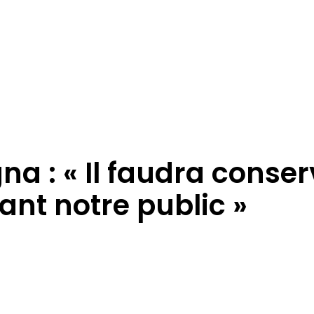
a : « Il faudra conser
nt notre public »