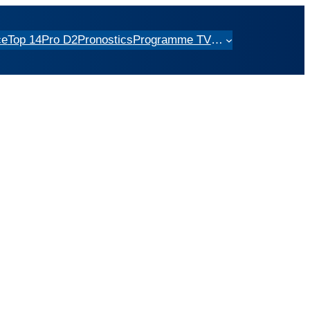
ce
Top 14
Pro D2
Pronostics
Programme TV
…