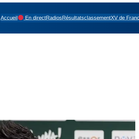
Accueil
En direct
Radios
Résultats
classement
XV de Fran