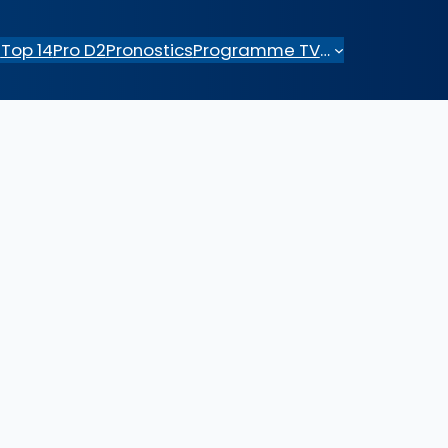
e
Top 14
Pro D2
Pronostics
Programme TV
…