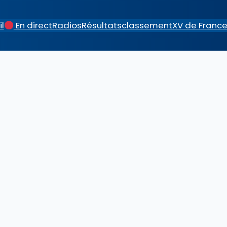
l
En direct
Radios
Résultats
classement
XV de Franc