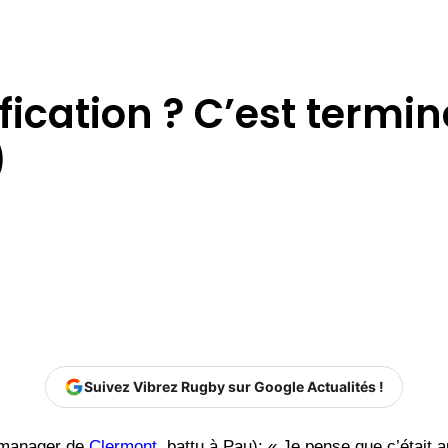
ification ? C’est termi
)
Suivez Vibrez Rugby sur Google Actualités !
manager de
Clermont
, battu à Pau): « Je pense que c’était 