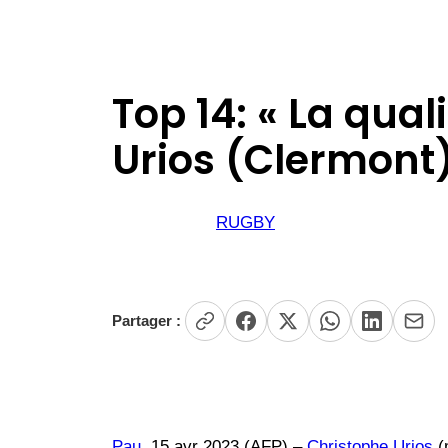
Top 14: « La qual
Urios (Clermont
RUGBY
Partager :
Pau
, 15 avr 2023 (AFP) –
Christophe Urios
(