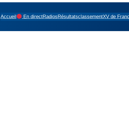
Accueil
En direct
Radios
Résultats
classement
XV de Fran