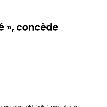
né », concède
aujourd’hui un match facile à gagner. Avec de