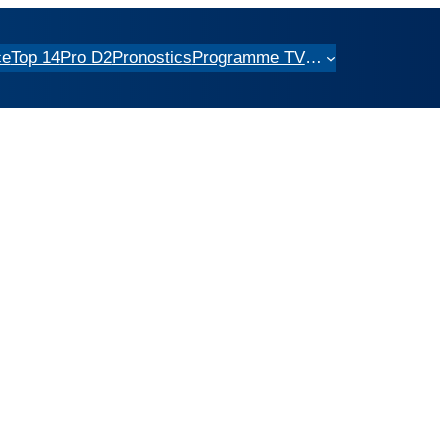
ce
Top 14
Pro D2
Pronostics
Programme TV
…