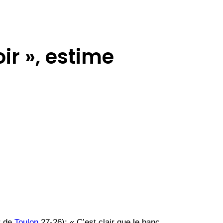
ir », estime
r de
Toulon
27-26): « C’est clair que le banc