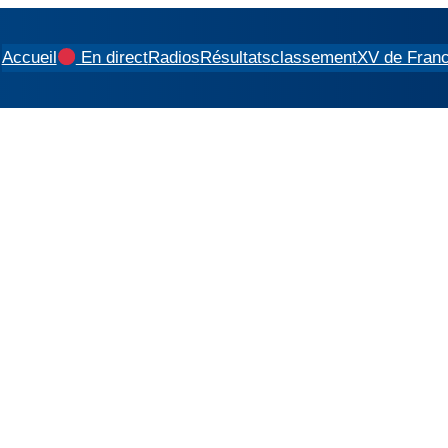
Accueil
En direct
Radios
Résultats
classement
XV de Fran