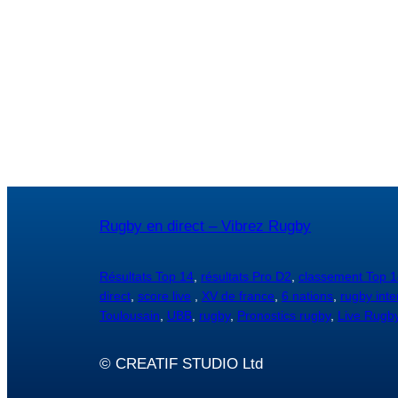
Rugby en direct – Vibrez Rugby
Résultats Top 14
,
résultats Pro D2
,
classement Top 1
direct
,
score live
,
XV de france
,
6 nations
,
rugby inte
Toulousain
,
UBB
,
rugby
,
Pronostics rugby
,
Live Rugb
© CREATIF STUDIO Ltd