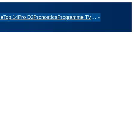
ce
Top 14
Pro D2
Pronostics
Programme TV
…