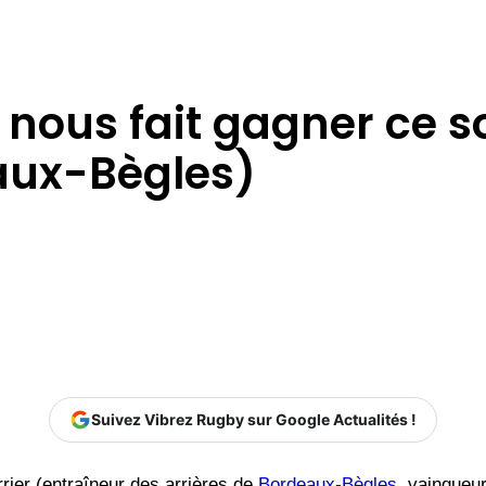
 nous fait gagner ce so
aux-Bègles)
Suivez Vibrez Rugby sur Google Actualités !
rier (entraîneur des arrières de
Bordeaux-Bègles
, vainqueu