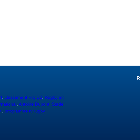
R
4
,
classement Pro D2
,
Rugby en
rnational
,
Antoine Dupont,
Stade
y
,
programme tv rugby