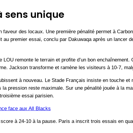
à sens unique
n faveur des locaux. Une première pénalité permet à Carbon
it au premier essai, conclu par Dakuwaqa après un lancer d
 le LOU remonte le terrain et profite d’un bon enchaînement.
isme. Jackson transforme et ramène les visiteurs à 10-7, mal
ubissent à nouveau. Le Stade Français insiste en touche et 
 la pression reste maximale. Sur une pénalité jouée à la main
troisième essai parisien.
nce face aux All Blacks
 score à 24-10 à la pause. Paris a inscrit trois essais en q