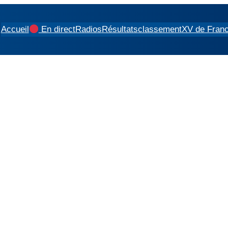
Accueil
En direct
Radios
Résultats
classement
XV de Fran