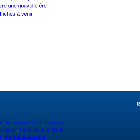
vre une nouvelle ère
fiches à venir
R
4
,
classement Pro D2
,
Rugby en
rnational
,
Antoine Dupont,
Stade
y
,
programme tv rugby