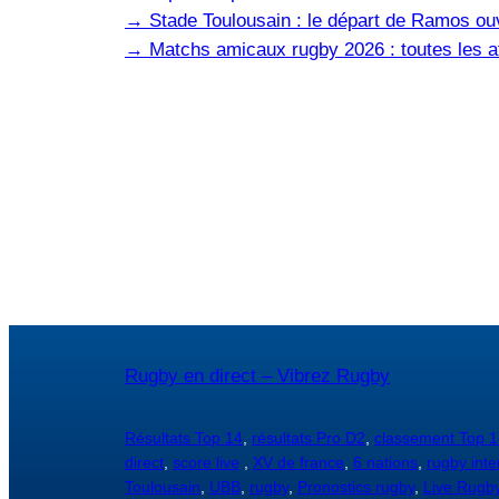
→
Stade Toulousain : le départ de Ramos ou
→
Matchs amicaux rugby 2026 : toutes les af
Rugby en direct – Vibrez Rugby
Résultats Top 14
,
résultats Pro D2
,
classement Top 1
direct
,
score live
,
XV de france
,
6 nations
,
rugby inte
Toulousain
,
UBB
,
rugby
,
Pronostics rugby
,
Live Rugb