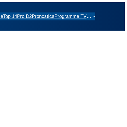
ce
Top 14
Pro D2
Pronostics
Programme TV
…