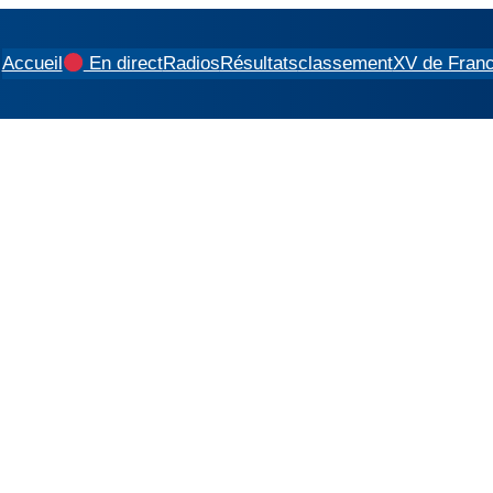
Accueil
En direct
Radios
Résultats
classement
XV de Fran