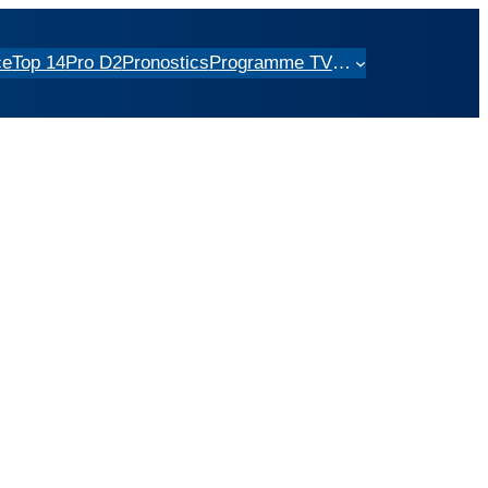
ce
Top 14
Pro D2
Pronostics
Programme TV
…