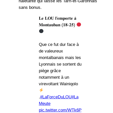
haletante qui laisse les Tarn-et-Garonnais
sans bonus.
𝐋𝐞 𝐋𝐎𝐔 𝐥'𝐞𝐦𝐩𝐨𝐫𝐭𝐞 𝐚̀
𝐌𝐨𝐧𝐭𝐚𝐮𝐛𝐚𝐧 (𝟏𝟖-𝟐𝟓)
Que ce fut dur face à
de valeureux
montalbanais mais les
Lyonnais se sortent du
piège grâce
notamment à un
virevoltant Wainiqolo
.
#LaForceDuLOU
#La
Meute
pic.twitter.com/WTk6P