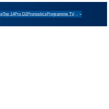
ce
Top 14
Pro D2
Pronostics
Programme TV
…