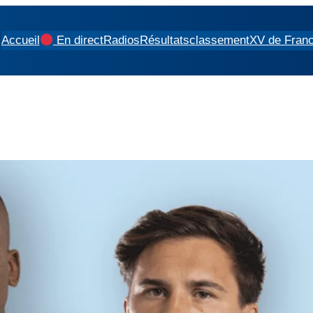
Accueil
En direct
Radios
Résultats
classement
XV de Fran