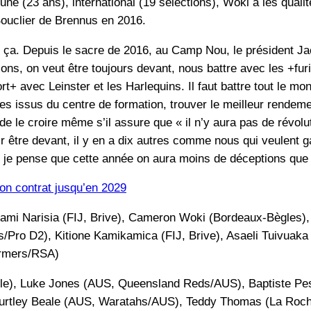
une (23 ans), international (19 sélections), Woki a les qualit
 Bouclier de Brennus en 2016.
ttend ça. Depuis le sacre de 2016, au Camp Nou, le président J
ns, on veut être toujours devant, nous battre avec les +furi
t+ avec Leinster et les Harlequins. Il faut battre tout le mond
nes issus du centre de formation, trouver le meilleur rendeme
de le croire même s’il assure que « il n’y aura pas de révol
ir être devant, il y en a dix autres comme nous qui veulent
e, je pense que cette année on aura moins de déceptions que 
on contrat jusqu’en 2029
niami Narisia (FIJ, Brive), Cameron Woki (Bordeaux-Bègles)
s/Pro D2), Kitione Kamikamica (FIJ, Brive), Asaeli Tuivuak
ormers/RSA)
e), Luke Jones (AUS, Queensland Reds/AUS), Baptiste Pese
rtley Beale (AUS, Waratahs/AUS), Teddy Thomas (La Rochel