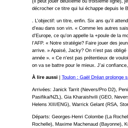
(il peut jouer deuxième ou troisième ligne), je
décrocher ce titre qui lui échappe depuis le
. L’objectif: un titre, enfin. Six ans qu’il a
d’eau dans son vin. « Comme les autres saiso
d’Europe, ce qu’on appelle la +poule de la mor
l’AFP. « Notre stratégie? Faire jouer des jeu
arrive. » Apaisé, Jacky? On n’est pas obligé 
année ». « Ce n’est pas prétentieux de voulo
on va se battre pour le mieux. J’ai confianc
À lire aussi
|
Toulon : Gaël Dréan prolonge s
Arrivées: Janick Tarrit (Nevers/Pro D2), Pe
Pasifika/NZL), Gia Kharaishvili (GEO, Never
Helens XIII/ENG), Warrick Gelant (RSA, St
Départs: Georges-Henri Colombe (La Rochell
Rochelle), Maxime Machenaud (Bayonne), Ku