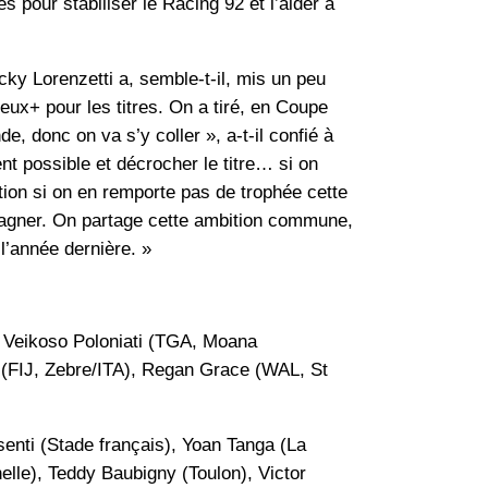
és pour stabiliser le Racing 92 et l’aider à
acky Lorenzetti a, semble-t-il, mis un peu
eux+ pour les titres. On a tiré, en Coupe
e, donc on va s’y coller », a-t-il confié à
nt possible et décrocher le titre… si on
ution si on en remporte pas de trophée cette
 gagner. On partage cette ambition commune,
l’année dernière. »
, Veikoso Poloniati (TGA, Moana
a (FIJ, Zebre/ITA), Regan Grace (WAL, St
nti (Stade français), Yoan Tanga (La
le), Teddy Baubigny (Toulon), Victor