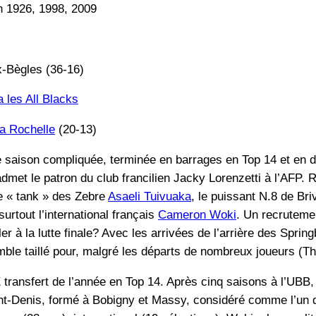
n 1926, 1998, 2009
x-Bègles (36-16)
a les All Blacks
a Rochelle
(20-13)
e saison compliquée, terminée en barrages en Top 14 et en 
admet le patron du club francilien Jacky Lorenzetti à l’AFP. 
le « tank » des Zebre
Asaeli Tuivuaka
, le puissant N.8 de Br
surtout l’international français
Cameron Woki
. Un recruteme
r à la lutte finale? Avec les arrivées de l’arrière des Spri
emble taillé pour, malgré les départs de nombreux joueurs 
 transfert de l’année en Top 14. Après cinq saisons à l’UB
int-Denis, formé à Bobigny et Massy, considéré comme l’un 