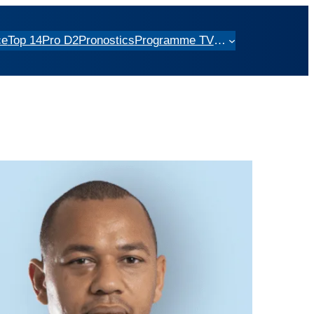
ce
Top 14
Pro D2
Pronostics
Programme TV
…