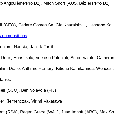
x-Angoulême/Pro D2), Mitch Short (AUS, Béziers/Pro D2)
li (GEO), Cedate Gomes Sa, Gia Kharaishvili, Hassane Koli
s compositions
niami Narisia, Janick Tarrit
 Roux, Boris Palu, Veikoso Poloniati, Aston Vaiotu, Camero
rahim Diallo, Anthime Hemery, Kitione Kamikamica, Wencesl
Garrec
ell (SCO), Ben Volavola (FIJ)
ier Klemenczak, Virimi Vakatawa
elant (RSA), Regan Grace (WAL), Juan Imhoff (ARG), Max Sp