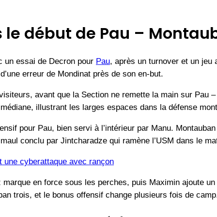
ès le début de Pau – Montau
ec un essai de Decron pour
Pau
, après un turnover et un jeu
t d’une erreur de Mondinat près de son en-but.
 visiteurs, avant que la Section ne remette la main sur Pa
a médiane, illustrant les larges espaces dans la défense mon
fensif pour Pau, bien servi à l’intérieur par Manu. Montauba
n maul conclu par Jintcharadze qui ramène l’USM dans le ma
it une cyberattaque avec rançon
oz marque en force sous les perches, puis Maximin ajoute un 
an trois, et le bonus offensif change plusieurs fois de camp