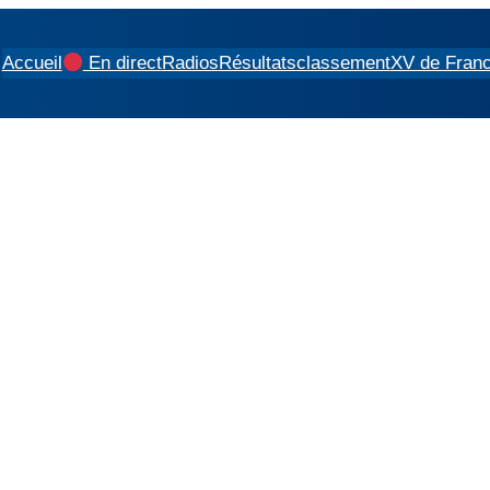
Accueil
En direct
Radios
Résultats
classement
XV de Fran