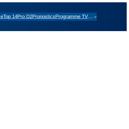
ce
Top 14
Pro D2
Pronostics
Programme TV
…