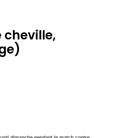
cheville,
age)
 sorti dimanche pendant le match contre