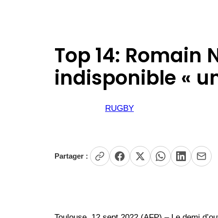
Top 14: Romain N
indisponible « u
RUGBY
Partager :
Toulouse, 12 sept 2022 (AFP) – Le demi d’ou