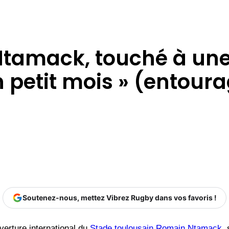
tamack, touché à une 
n petit mois » (entour
Soutenez-nous, mettez Vibrez Rugby dans vos favoris !
verture international du
Stade toulousain
Romain Ntamack
,