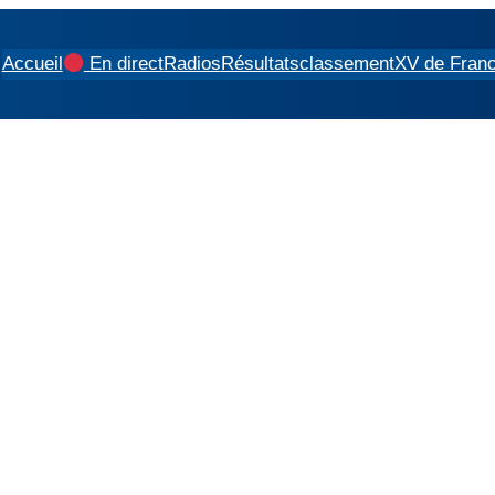
Accueil
En direct
Radios
Résultats
classement
XV de Fran