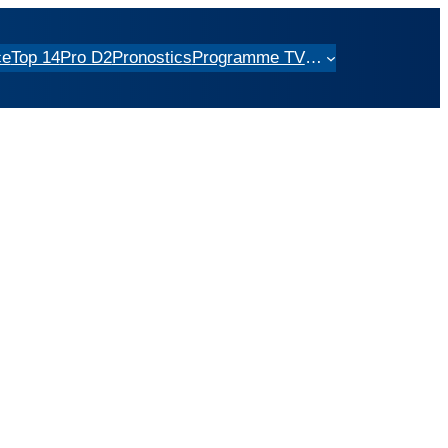
ce
Top 14
Pro D2
Pronostics
Programme TV
…