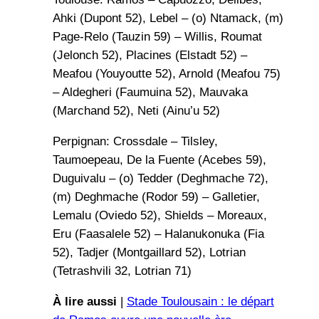
Ahki (Dupont 52), Lebel – (o) Ntamack, (m)
Page-Relo (Tauzin 59) – Willis, Roumat
(Jelonch 52), Placines (Elstadt 52) –
Meafou (Youyoutte 52), Arnold (Meafou 75)
– Aldegheri (Faumuina 52), Mauvaka
(Marchand 52), Neti (Ainu’u 52)
Perpignan: Crossdale – Tilsley,
Taumoepeau, De la Fuente (Acebes 59),
Duguivalu – (o) Tedder (Deghmache 72),
(m) Deghmache (Rodor 59) – Galletier,
Lemalu (Oviedo 52), Shields – Moreaux,
Eru (Faasalele 52) – Halanukonuka (Fia
52), Tadjer (Montgaillard 52), Lotrian
(Tetrashvili 32, Lotrian 71)
À lire aussi
|
Stade Toulousain : le départ