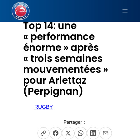
Aller
au
Top 14: une
contenu
« performance
énorme » après
« trois semaines
mouvementées »
pour Arlettaz
(Perpignan)
RUGBY
Partager :