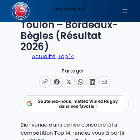
Aller
live en direct
au
EN DIRECT
contenu
Toulon – Bordeaux-
Bègles (Résultat
2026)
Actualité
, 
Top 14
Partager :
Soutenez-nous, mettez Vibrez Rugby
dans vos favoris !
Bienvenue dans ce live consacré à la
compétition Top 14, rendez vous à partir