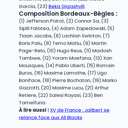
Garcia, (23)
Beka Gigashvili
Composition Bordeaux-Bègles :
(1) Jefferson Poirot, (2) Connor Sa, (3)
Sipili Falatea, (4) Adam Zapedowski, (5)
Tiaan Jacobs, (6) Lachlan Swinton, (7)
Boris Palu, (8) Temo Matiu, (9) Martin
Page-Relo, (10) Hugo Reus, (11) Madosh
Tambwe, (12) Yoram Moefana, (13) Xan
Mousques, (14) Pablo Uberti, (15) Romain
Buros, (16) Maxime Lamothe, (17) Ugo
Boniface, (18) Pierre Bochaton, (19) Marko
Gazzotti, (20) Maxime Lucu, (21) Arthur
Retiere, (22) Salesi Rayasi, (23) Ben
Tameifuna
À lire aussi
|
XV de France : Jalibert se
relance face aux All Blacks