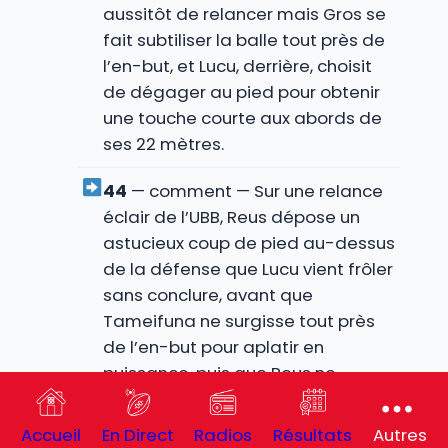
aussitôt de relancer mais Gros se
fait subtiliser la balle tout près de
l’en-but, et Lucu, derrière, choisit
de dégager au pied pour obtenir
une touche courte aux abords de
ses 22 mètres.
44
— comment — Sur une relance
éclair de l’UBB, Reus dépose un
astucieux coup de pied au-dessus
de la défense que Lucu vient frôler
sans conclure, avant que
Tameifuna ne surgisse tout près
de l’en-but pour aplatir en
puissance, puis que Reus ne
bonifie cette réalisation au pied.
Accueil
En Direct
Radios
Résultats
Autres
43
— Transformation : Reus