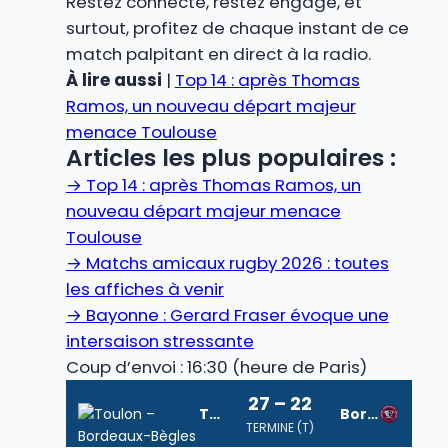
Restez connecté, restez engagé, et
surtout, profitez de chaque instant de ce
match palpitant en direct à la radio.
À lire aussi
|
Top 14 : après Thomas
Ramos, un nouveau départ majeur
menace Toulouse
Articles les plus populaires :
→
Top 14 : après Thomas Ramos, un
nouveau départ majeur menace
Toulouse
→
Matchs amicaux rugby 2026 : toutes
les affiches à venir
→
Bayonne : Gerard Fraser évoque une
intersaison stressante
Coup d’envoi : 16:30 (heure de Paris)
27 – 22
Toulon
Bordeaux-Bègles
TERMINE (T)