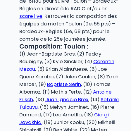
de 16H30 pour suivre Toulon – Bordeaux-
Bègles en direct à la RADIO et/ou en
score live
. Retrouvez la composition des
équipes du match Toulon (9e, 55 pts) –
Bordeaux-Bègles (6e, 68 pts) pour le
compte de la 25e journéee journée.
Composition: Toulon :
(1) Jean-Baptiste Gros, (2) Teddy
Baubigny, (3) Kyle Sinckler, (4)
Corentin
Mezou
, (5) Brian Alainu’uese, (6) Joe
Quere Karaba, (7) Jules Coulon, (8) Zach
Mercer, (9)
Baptiste Serin
, (10) Tomas
Albornoz, (11) Mathis Ferte, (12)
Antoine
Frisch
, (13)
Juan Ignacio Brex
, (14)
Setariki
Tuicuvu
, (15) Melvyn Jaminet, (16) Pierre
Damond, (17) Leo Ametlla, (18)
Giorgi
Javakhia
, (19) Junior Kpoku, (20) Mikheili
Shioshvili, (21) Ben White, (22) Mateo