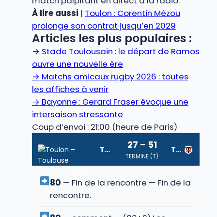
match palpitant en direct à la radio.
À lire aussi
|
Toulon : Corentin Mézou
prolonge son contrat jusqu’en 2029
Articles les plus populaires :
→
Stade Toulousain : le départ de Ramos
ouvre une nouvelle ère
→
Matchs amicaux rugby 2026 : toutes
les affiches à venir
→
Bayonne : Gerard Fraser évoque une
intersaison stressante
Coup d’envoi : 21:00 (heure de Paris)
27 – 51
Toulon
Toulouse
TERMINE (T)
80
— Fin de la rencontre — Fin de la
rencontre.