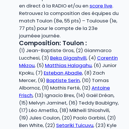
en direct à la RADIO et/ou en
score live
.
Retrouvez la composition des équipes du
match Toulon (8e, 55 pts) – Toulouse (1e,
77 pts) pour le compte de la 23e
journéee journée.
Composition: Toulon :
(1) Jean-Baptiste Gros, (2) Gianmarco
Lucchesi, (3)
Beka Gigashvili
, (4)
Corentin
Mézou
, (5)
Matthias Halagahu
, (6) Junior
Kpoku, (7)
Esteban Abadie
, (8) Zach
Mercer, (9)
Baptiste Serin
, (10) Tomas
Albornoz, (11) Mathis Ferté, (12)
Antoine
Frisch
, (13) Ignacio Brex, (14) Gaël Dréan,
(15) Melvyn Jaminet, (16) Teddy Baubigny,
(17) Léo Ametlla, (18) Mikheili Shioshvili,
(19) Jules Coulon, (20) Paolo Garbisi, (21)
Ben White, (22)
Setariki Tuicuvu
, (23) Kyle