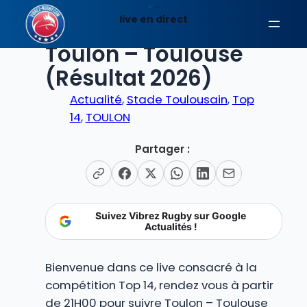
Aller
live en direct
au
EN DIRECT
contenu
Toulon – Toulouse
(Résultat 2026)
Actualité
, 
Stade Toulousain
, 
Top
14
, 
TOULON
Partager :
Suivez Vibrez Rugby sur Google
Actualités !
Bienvenue dans ce live consacré à la
compétition Top 14, rendez vous à partir
de 21H00 pour suivre Toulon – Toulouse