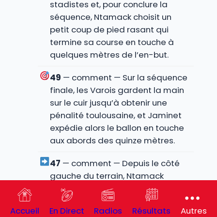
stadistes et, pour conclure la
séquence, Ntamack choisit un
petit coup de pied rasant qui
termine sa course en touche à
quelques mètres de l’en-but.
49
— comment — Sur la séquence
finale, les Varois gardent la main
sur le cuir jusqu’à obtenir une
pénalité toulousaine, et Jaminet
expédie alors le ballon en touche
aux abords des quinze mètres.
47
— comment — Depuis le côté
gauche du terrain, Ntamack
transforme une nouvelle tentative
avec la même précision clinique.
Accueil
En Direct
Radios
Résultats
Autres