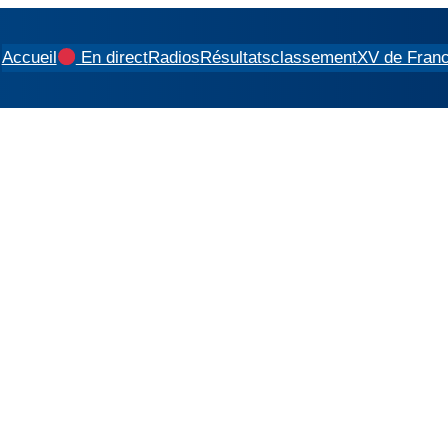
Accueil
En direct
Radios
Résultats
classement
XV de Fran