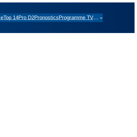
ce
Top 14
Pro D2
Pronostics
Programme TV
…