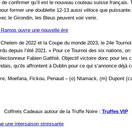
de confirmer qu’il est le nouveau couteau suisse français. Ta
our former une doublette 12-13 aussi véloce que puissante. «
avec le Girondin, les Bleus peuvent voir venir.
e Ramos ouvre une nouvelle ère
d Chelem de 2022 et la Coupe du monde 2023, le 24e Tournoi 
erdu depuis l’été 2021. « Pour ce Tournoi des six nations, on
électionneur Fabien Galthié. Objectif victoire donc pour les
ndais, qu’ils affrontent à Dublin pour ce qui s’annonce déjà c
re, Moefana, Fickou, Penaud – (o) Ntamack, (m) Dupont (cap.
Coffrets Cadeaux autour de la Truffe Noire :
Truffes VIP
e une intersaison stressante