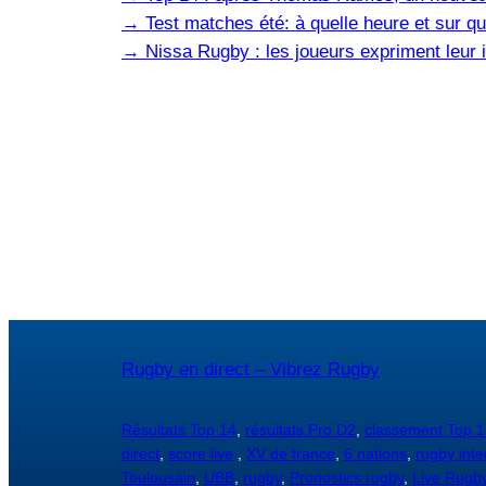
→
Test matches été: à quelle heure et sur qu
→
Nissa Rugby : les joueurs expriment leur i
Rugby en direct – Vibrez Rugby
Résultats Top 14
,
résultats Pro D2
,
classement Top 1
direct
,
score live
,
XV de france
,
6 nations
,
rugby inte
Toulousain
,
UBB
,
rugby
,
Pronostics rugby
,
Live Rugb