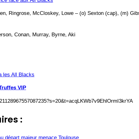
nce face aux All Blacks
en, Ringrose, McCloskey, Lowe – (o) Sexton (cap), (m) Gibs
erson, Conan, Murray, Byrne, Aki
a les All Blacks
Truffes VIP
us/1621128967557087235?s=20&t=acqLKWb7v9EhlOrmI3krYA
ires :
u départ majeur menace Toulouse