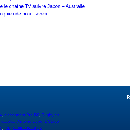
elle chaîne TV suivre Japon – Australie
nquiétude pour l’avenir
R
4
,
classement Pro D2
,
Rugby en
rnational
,
Antoine Dupont,
Stade
y
,
programme tv rugby