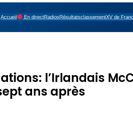
Accueil
En direct
Radios
Résultats
classement
XV de Fran
nations: l’Irlandais Mc
sept ans après