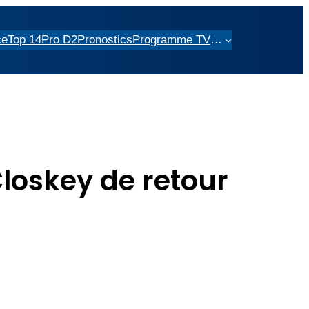
ce
Top 14
Pro D2
Pronostics
Programme TV
…
Closkey de retour