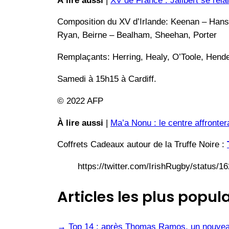
À lire aussi
|
XV de France : Jalibert se rela
Composition du XV d’Irlande: Keenan – Hans
Ryan, Beirne – Bealham, Sheehan, Porter
Remplaçants: Herring, Healy, O’Toole, Hend
Samedi à 15h15 à Cardiff.
© 2022 AFP
À lire aussi
|
Ma’a Nonu : le centre affronter
Coffrets Cadeaux autour de la Truffe Noire :
https://twitter.com/IrishRugby/stat
Articles les plus popula
→
Top 14 : après Thomas Ramos, un nouvea