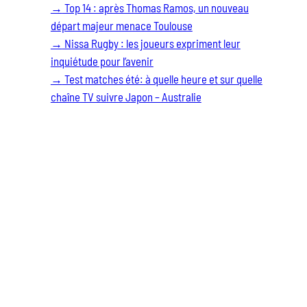
→
Top 14 : après Thomas Ramos, un nouveau
départ majeur menace Toulouse
→
Nissa Rugby : les joueurs expriment leur
inquiétude pour l’avenir
→
Test matches été: à quelle heure et sur quelle
chaîne TV suivre Japon – Australie