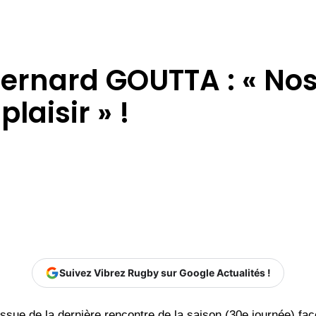
ernard GOUTTA : « Nos 
aisir » !
Suivez Vibrez Rugby sur Google Actualités !
’issue de la dernière rencontre de la saison (30e journée) f