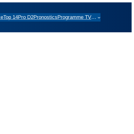
ce
Top 14
Pro D2
Pronostics
Programme TV
…