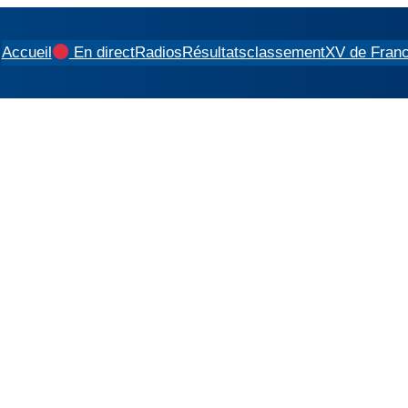
Accueil
En direct
Radios
Résultats
classement
XV de Fran