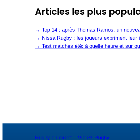
Articles les plus popula
→
Top 14 : après Thomas Ramos, un nouvea
→
Nissa Rugby : les joueurs expriment leur i
→
Test matches été: à quelle heure et sur qu
Rugby en direct – Vibrez Rugby